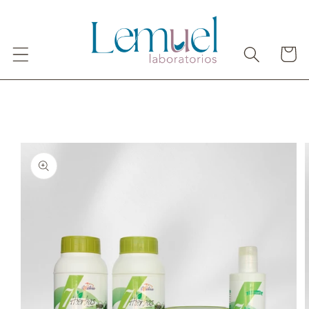
Ir
directamente
al contenido
Carrito
Ir
directamente
a la
información
del producto