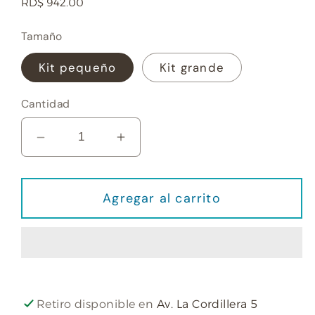
Precio
RD$ 942.00
habitual
Tamaño
Kit pequeño
Kit grande
Cantidad
Reducir
Aumentar
cantidad
cantidad
para
para
Agregar al carrito
Kit
Kit
7
7
hierbas
hierbas
Retiro disponible en
Av. La Cordillera 5