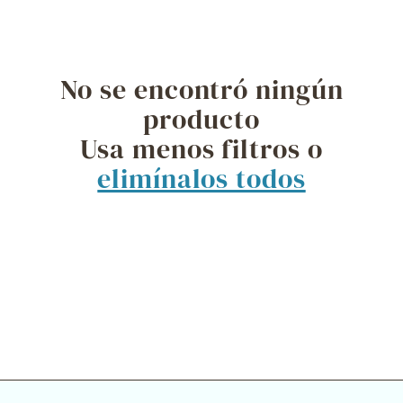
c
i
No se encontró ningún
ó
producto
Usa menos filtros o
n
elimínalos todos
: