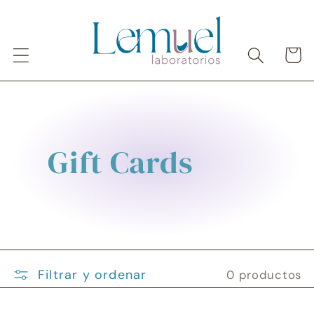
Ir
directamente
al contenido
Carrito
C
Gift Cards
o
l
e
Filtrar y ordenar
0 productos
c